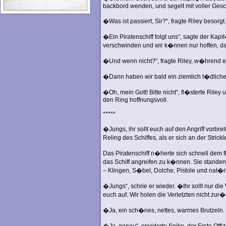
backbord wenden, und segelt mit voller Gesc
�Was ist passiert, Sir?“, fragte Riley besorgt.
�Ein Piratenschiff folgt uns“, sagte der Ka
verschwinden und wir k�nnen nur hoffen, das
�Und wenn nicht?“, fragte Riley, w�hrend er
�Dann haben wir bald ein ziemlich t�dliche
�Oh, mein Gott! Bitte nicht“, fl�sterte Riley
den Ring hoffnungsvoll.
*****
�Jungs, ihr sollt euch auf den Angriff vorbrei
Reling des Schiffes, als er sich an der Strickl
Das Piratenschiff n�herte sich schnell dem 
das Schiff angreifen zu k�nnen. Sie standen
– Klingen, S�bel, Dolche, Pistole und nat�r
�Jungs“, schrie er wieder. �Ihr sollt nur di
euch auf. Wir holen die Verletzten nicht zur�c
�Ja, ein sch�nes, nettes, warmes Brutzeln. N