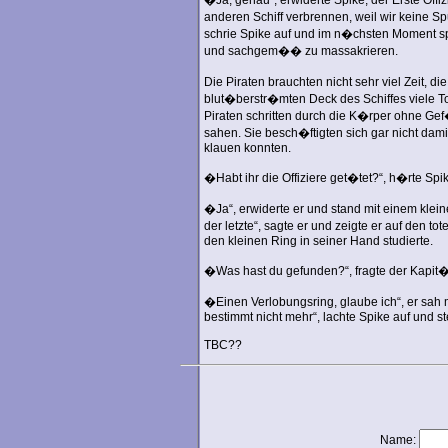
�Ja, genau“, erwiderte Spike, der Erste Off
anderen Schiff verbrennen, weil wir keine S
schrie Spike auf und im n�chsten Moment spr
und sachgem�� zu massakrieren.
Die Piraten brauchten nicht sehr viel Zeit, 
blut�berstr�mten Deck des Schiffes viele T
Piraten schritten durch die K�rper ohne Ge
sahen. Sie besch�ftigten sich gar nicht dami
klauen konnten.
�Habt ihr die Offiziere get�tet?“, h�rte Spi
�Ja“, erwiderte er und stand mit einem kl
der letzte“, sagte er und zeigte er auf den to
den kleinen Ring in seiner Hand studierte.
�Was hast du gefunden?“, fragte der Kapit�n
�Einen Verlobungsring, glaube ich“, er sah
bestimmt nicht mehr“, lachte Spike auf und s
TBC??
Name: