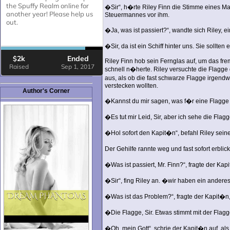
�Sir“, h�rte Riley Finn die Stimme eines Ma
Steuermannes vor ihm.
�Ja, was ist passiert?“, wandte sich Riley, 
�Sir, da ist ein Schiff hinter uns. Sie sollten
Riley Finn hob sein Fernglas auf, um das fre
schnell n�herte. Riley versuchte die Flagge 
aus, als ob die fast schwarze Flagge irge
verstecken wollten.
Author's Corner
�Kannst du mir sagen, was f�r eine Flagge d
�Es tut mir Leid, Sir, aber ich sehe die Flag
�Hol sofort den Kapit�n“, befahl Riley sein
Der Gehilfe rannte weg und fast sofort erbli
�Was ist passiert, Mr. Finn?“, fragte der Kap
�Sir“, fing Riley an. �wir haben ein anderes S
�Was ist das Problem?“, fragte der Kapit�n, 
�Die Flagge, Sir. Etwas stimmt mit der Flagge 
�Oh, mein Gott“, schrie der Kapit�n auf, al