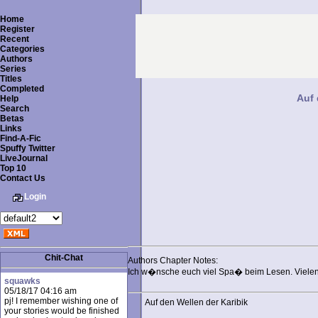
Home
Register
Recent
Categories
Authors
Series
Titles
Completed
Auf 
Help
Search
Betas
Links
Find-A-Fic
Spuffy Twitter
LiveJournal
Top 10
Contact Us
Login
Chit-Chat
Authors Chapter Notes:
Ich w�nsche euch viel Spa� beim Lesen. Vielen 
squawks
05/18/17 04:16 am
pj! I remember wishing one of
Auf den Wellen der Karibik
your stories would be finished