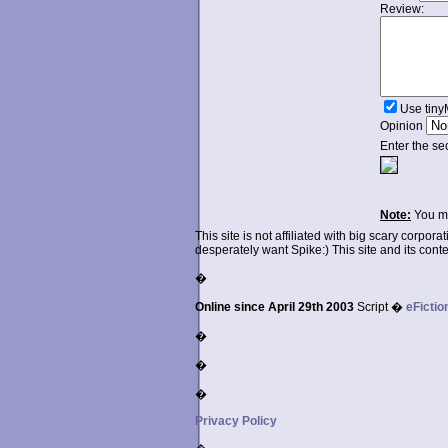
Review:
Use tin
Opinion
Enter the se
Note:
You ma
This site is not affiliated with big scary corpor
desperately want Spike:) This site and its conten
�
Online since April 29th 2003
Script �
eFictio
�
�
�
Privacy Policy