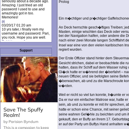
seriously about a decade ago.
Prolog
Amazing. I just tried an old
password I used to use and
amazingly got in too.
Memories!
Ein m�chtiger und pr�chtiger Gaffelschoner 
pj
03/20/17 01:20 am
An Deck herrschte gesch�ftiges Treiben; jed
10 yrs later, i finally rem my
Masten, einige wischten das Deck oder versu
username and password. Pari,
bei der Navigation halfen, oder andere die D
you rock. Hope you are well.
nach einer zwei Monate langen Schifffahrt
Rabbit_moon1
Insel war eine von den vielen karibischen In
12/23/16 01:12 pm
I donate every month. Please
regiert wurden.
Support
donate to keep this site up!
AudryDaluz1
Der Erste Offizier stand hinter dem Steuer
10/06/16 08:34 am
Gesicht strichen, dabei er beobachtete die 
Great post.
hatten, dass ihr Schiff auf dem Wasser ruhig 
Chrissel
Gl�ck hatte er w�hrend der �berfahrt – nac
08/31/16 03:45 pm
neuen Offizier, und sie befolgten seine Befehl
And anyone else who loves
�berwachen, ab und zu die Marschroute kontro
this site, it's worth mentioning
there's a nifty little "Donate"
w�rden.
option just below the shout box
here! ;)
Weil er nicht so viel tun konnte, tr�umte er
Chrissel
Da er nur ein einfacher Matrose war, hatte 
08/31/16 03:43 pm
sein, ab und zu konnte er mit ihr sprechen, a
Just wanted to take a moment
hatte er schon eine Chance, mit seiner gelie
to thank Pari and all the mods
for maintaining such a great
seine wahren Gef�hle zu beichten und um ih
site!
gekauft, den er Buffy an ihrem 17. Geburtstag
er auf der Party um Buffys Hand anhalten w