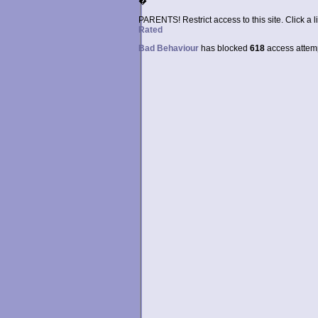
�
PARENTS! Restrict access to this site. Click a l
Rated
Bad Behaviour
has blocked
618
access attempt